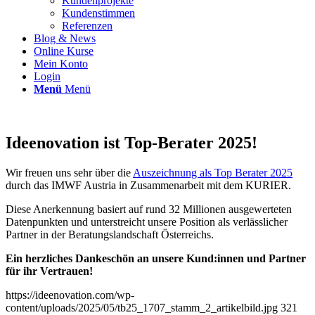
Mein Konto
Login
Menü
Menü
Ideenovation ist Top-Berater 2025!
Wir freuen uns sehr über die
Auszeichnung als Top Berater 2025
durch das IMWF Austria in Zusammenarbeit mit dem KURIER.
Diese Anerkennung basiert auf rund 32 Millionen ausgewerteten
Datenpunkten und unterstreicht unsere Position als verlässlicher
Partner in der Beratungslandschaft Österreichs.
Ein herzliches Dankeschön an unsere Kund:innen und Partner
für ihr Vertrauen!
https://ideenovation.com/wp-
content/uploads/2025/05/tb25_1707_stamm_2_artikelbild.jpg
321
845
Ernst Michalek
https://ideenovation.com/wp-
content/uploads/2019/06/Logo-web2019.png
Ernst Michalek
2025-
05-23 08:44:44
2025-05-23 08:44:44
Ideenovation ist Top-Berater
2025!