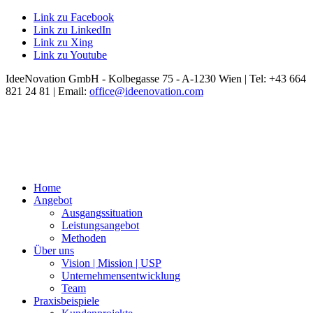
Link zu Facebook
Link zu LinkedIn
Link zu Xing
Link zu Youtube
IdeeNovation GmbH - Kolbegasse 75 - A-1230 Wien | Tel: +43 664
821 24 81 | Email:
office@ideenovation.com
Home
Angebot
Ausgangssituation
Leistungsangebot
Methoden
Über uns
Vision | Mission | USP
Unternehmensentwicklung
Team
Praxisbeispiele
Kundenprojekte
Kundenstimmen
Referenzen
Blog & News
Online Kurse