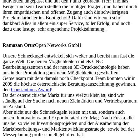
individuell angepasst und auf den Punkt gebracht. Herr Thomas
Berger und sein Team stellten die richtigen Fragen, und haben durch
ihren empathischen und offenen Zugang auch die schwierigsten
Projektmitarbeiter ins Boot geholt! Dafür sind wir euch sehr
dankbar! Alles in allem ein super Service, toller Erfolg, und noch
dazu eine lustige, sehr angenehme Projektstimmung.
Ramazan Oruc
Open Networks GmbH
Unsere Schneekugel entwickelt sich weiter und bereist nun fast die
ganze Welt. Die neuen Möglichkeiten mittels CNC
Bearbeitungszentren und der neuen 3D-Drucktechnologie haben
uns in der Produktion ganz neue Möglichkeiten geschaffen.
Gemeinsam mit dem damals noch Checkpoint-Team konnten wir in
2009 die höchste österreichische Beratungsauszeichnung gewinnen,
den
Constantinus Award
!
Da der österreichische Markt für uns viel zu klein ist, sind wir
ständig auf der Suche nach neuen Zielmärkten und Vertriebspartnern
im Ausland.
Aber nicht nur die Schneekugeln reisen mit uns, sondern auch
unsere Innovations- und Exportberaterin Fr. Mag. Nada Fúska, die
uns bei so vielen Investitionsprojekten und der Ausarbeitung der
Marktbearbeitungs- und Marktentwicklungsstrategie, sowie bei der
Messeplanung professionell geholfen hat.