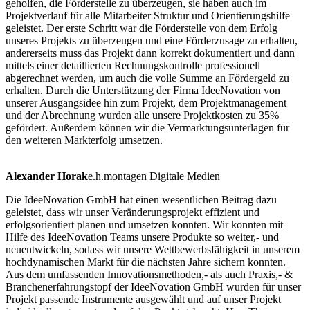
geholfen, die Förderstelle zu überzeugen, sie haben auch im
Projektverlauf für alle Mitarbeiter Struktur und Orientierungshilfe
geleistet. Der erste Schritt war die Förderstelle von dem Erfolg
unseres Projekts zu überzeugen und eine Förderzusage zu erhalten,
andererseits muss das Projekt dann korrekt dokumentiert und dann
mittels einer detaillierten Rechnungskontrolle professionell
abgerechnet werden, um auch die volle Summe an Fördergeld zu
erhalten. Durch die Unterstützung der Firma IdeeNovation von
unserer Ausgangsidee hin zum Projekt, dem Projektmanagement
und der Abrechnung wurden alle unsere Projektkosten zu 35%
gefördert. Außerdem können wir die Vermarktungsunterlagen für
den weiteren Markterfolg umsetzen.
Alexander Horak
e.h.montagen Digitale Medien
Die IdeeNovation GmbH hat einen wesentlichen Beitrag dazu
geleistet, dass wir unser Veränderungsprojekt effizient und
erfolgsorientiert planen und umsetzen konnten. Wir konnten mit
Hilfe des IdeeNovation Teams unsere Produkte so weiter,- und
neuentwickeln, sodass wir unsere Wettbewerbsfähigkeit in unserem
hochdynamischen Markt für die nächsten Jahre sichern konnten.
Aus dem umfassenden Innovationsmethoden,- als auch Praxis,- &
Branchenerfahrungstopf der IdeeNovation GmbH wurden für unser
Projekt passende Instrumente ausgewählt und auf unser Projekt