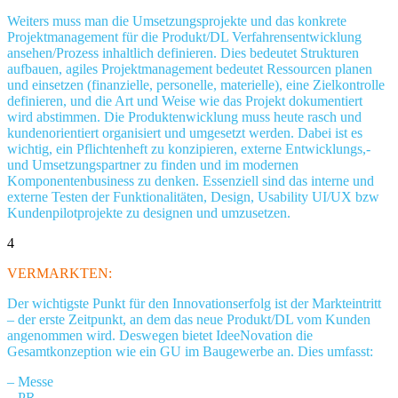
Weiters muss man die Umsetzungsprojekte und das konkrete
Projektmanagement für die Produkt/DL Verfahrensentwicklung
ansehen/Prozess inhaltlich definieren. Dies bedeutet Strukturen
aufbauen, agiles Projektmanagement bedeutet Ressourcen planen
und einsetzen (finanzielle, personelle, materielle), eine Zielkontrolle
definieren, und die Art und Weise wie das Projekt dokumentiert
wird abstimmen. Die Produktenwicklung muss heute rasch und
kundenorientiert organisiert und umgesetzt werden. Dabei ist es
wichtig, ein Pflichtenheft zu konzipieren, externe Entwicklungs,-
und Umsetzungspartner zu finden und im modernen
Komponentenbusiness zu denken. Essenziell sind das interne und
externe Testen der Funktionalitäten, Design, Usability UI/UX bzw
Kundenpilotprojekte zu designen und umzusetzen.
4
VERMARKTEN:
Der wichtigste Punkt für den Innovationserfolg ist der Markteintritt
– der erste Zeitpunkt, an dem das neue Produkt/DL vom Kunden
angenommen wird. Deswegen bietet IdeeNovation die
Gesamtkonzeption wie ein GU im Baugewerbe an. Dies umfasst:
– Messe
– PR