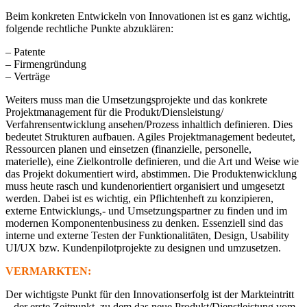
Beim konkreten Entwickeln von Innovationen ist es ganz wichtig,
folgende rechtliche Punkte abzuklären:
– Patente
– Firmengründung
– Verträge
Weiters muss man die Umsetzungsprojekte und das konkrete
Projektmanagement für die Produkt/Diensleistung/
Verfahrensentwicklung ansehen/Prozess inhaltlich definieren. Dies
bedeutet Strukturen aufbauen. Agiles Projektmanagement bedeutet,
Ressourcen planen und einsetzen (finanzielle, personelle,
materielle), eine Zielkontrolle definieren, und die Art und Weise wie
das Projekt dokumentiert wird, abstimmen. Die Produktenwicklung
muss heute rasch und kundenorientiert organisiert und umgesetzt
werden. Dabei ist es wichtig, ein Pflichtenheft zu konzipieren,
externe Entwicklungs,- und Umsetzungspartner zu finden und im
modernen Komponentenbusiness zu denken. Essenziell sind das
interne und externe Testen der Funktionalitäten, Design, Usability
UI/UX bzw. Kundenpilotprojekte zu designen und umzusetzen.
VERMARKTEN:
Der wichtigste Punkt für den Innovationserfolg ist der Markteintritt
– der erste Zeitpunkt, zu dem das neue Produkt/Dienstleistung vom