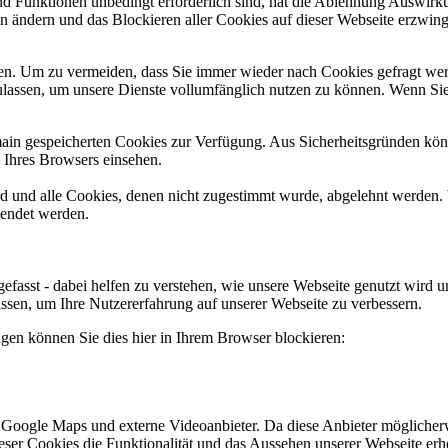
und Funktionen unbedingt erforderlich sind, hat die Ablehnung Auswir
en ändern und das Blockieren aller Cookies auf dieser Webseite erzwin
n. Um zu vermeiden, dass Sie immer wieder nach Cookies gefragt werde
ulassen, um unsere Dienste vollumfänglich nutzen zu können. Wenn Sie
omain gespeicherten Cookies zur Verfügung. Aus Sicherheitsgründen k
n Ihres Browsers einsehen.
ird und alle Cookies, denen nicht zugestimmt wurde, abgelehnt werden. 
lendet werden.
efasst - dabei helfen zu verstehen, wie unsere Webseite genutzt wir
sen, um Ihre Nutzererfahrung auf unserer Webseite zu verbessern.
lgen können Sie dies hier in Ihrem Browser blockieren:
 Google Maps und externe Videoanbieter. Da diese Anbieter mögliche
 dieser Cookies die Funktionalität und das Aussehen unserer Webseite 